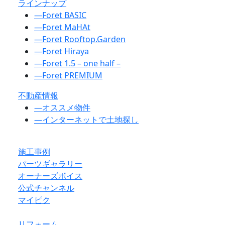
ラインナップ
―
Foret BASIC
―
Foret MaHAt
―
Foret Rooftop.Garden
―
Foret Hiraya
―
Foret 1.5 – one half –
―
Foret PREMIUM
不動産情報
―
オススメ物件
―
インターネットで土地探し
施工事例
パーツギャラリー
オーナーズボイス
公式チャンネル
マイピク
リフォーム