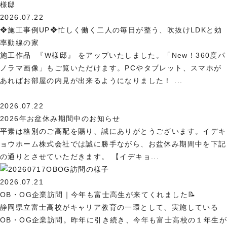
2026.07.22
❖施工事例UP❖忙しく働く二人の毎日が整う、吹抜けLDKと効
率動線の家
施工作品 『W様邸』 をアップいたしました。「New！360度パ
ノラマ画像」もご覧いただけます。PCやタブレット、スマホが
あればお部屋の内見が出来るようになりました！ ...
2026.07.22
2026年お盆休み期間中のお知らせ
平素は格別のご高配を賜り、誠にありがとうございます。イデキ
ョウホーム株式会社では誠に勝手ながら、お盆休み期間中を下記
の通りとさせていただきます。 【イデキョ...
2026.07.21
OB・OG企業訪問｜今年も富士高生が来てくれました📝
静岡県立富士高校がキャリア教育の一環として、実施している
OB・OG企業訪問。昨年に引き続き、今年も富士高校の１年生が