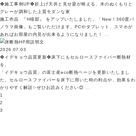
❖施工事例UP❖折上げ天井と見せ梁が映える、木のぬくもりと
グレーが調和した上質モダンな家
施工作品 『H様邸』 をアップいたしました。「New！360度パ
ノラマ画像」もご覧いただけます。PCやタブレット、スマホが
あればお部屋の内見が出来るようになりました！ ...
2026.07.03
❖イデキョウ品質更新❖床下にもセルロースファイバー断熱材
を。
「イデキョウ品質」の富士産eco断熱ページを更新いたしまし
た。セルロースファイバーを床下に用いた時の利点や、効果をわ
かりやすく解説✨ぜひお読みください😊 ...
1
2
3