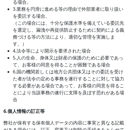
る場合。
3.業務を円滑に進める等の理由で外部業者に取り扱い
を委託する場合。
（この場合には、十分な保護水準を備えている委託先
を選定し、漏洩や再提供防止するために契約による義
務づける等の方法により、適切な管理を実施しま
す。）
4.法令等により開示を要求された場合
5.人の生命、身体又は財産の保護のために必要であっ
て、お客様の同意を得ることが困難である場合
6.国の機関若しくは地方公共団体又はその委託を受け
た者が法令の定める事務を遂行することに対して協力
する必要がある場合であって、お客様の同意を得るこ
とにより当該事務の遂行に支障を及ぼす恐れがある場
合
6.
個人情報の訂正等
弊社が保有する保有個人データの内容に事実と異なる記載
がある場合には、訂正、変更又は削除の手続きをとらせて