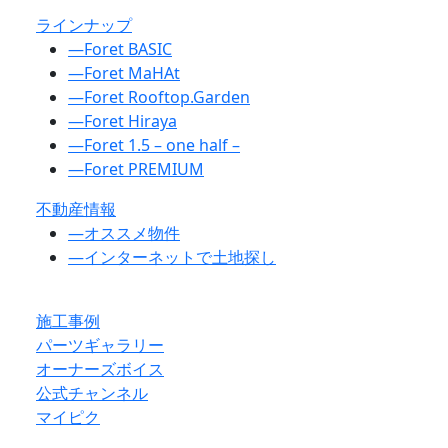
ラインナップ
―
Foret BASIC
―
Foret MaHAt
―
Foret Rooftop.Garden
―
Foret Hiraya
―
Foret 1.5 – one half –
―
Foret PREMIUM
不動産情報
―
オススメ物件
―
インターネットで土地探し
施工事例
パーツギャラリー
オーナーズボイス
公式チャンネル
マイピク