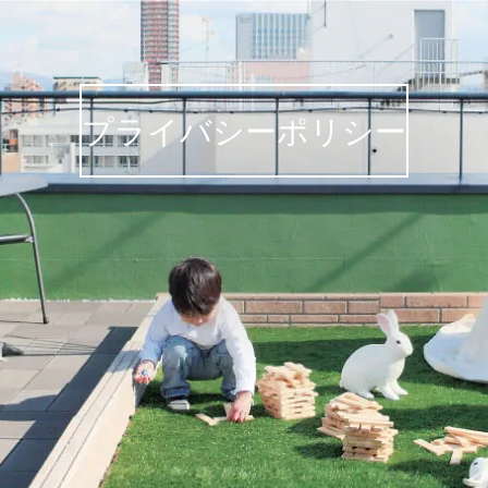
来場
MENU
予約
プライバシーポリシー
イデキョウホーム
>
プライバシーポリシー
=====================
■名称・住所・代表者の氏名
イデキョウホーム株式会社
〒417-0061 静岡県富士市伝法1335番地
代表取締役 井出克広
=====================
1.
個人情報の取り扱い
イデキョウホーム株式会社は、個人情報保護に関連する法
令を遵守し、お客様からご提供いただく個人情報を、細心
の注意を払って取り扱います。