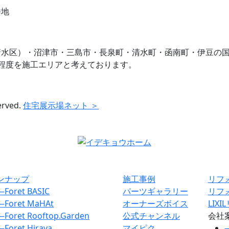
番地
清水区）・沼津市・三島市・長泉町・清水町・函南町・伊豆の
程度を施工エリアと考えております。
erved.
住宅展示場ネット ＞
ンナップ
施工事例
リフ
―
Foret BASIC
パーツギャラリー
リフ
―
Foret MaHAt
オーナーズボイス
LIX
―
Foret Rooftop.Garden
公式チャンネル
会社
―
Foret Hiraya
マイピク