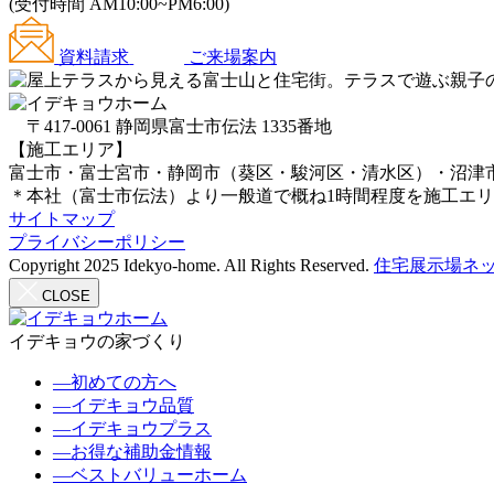
(受付時間 AM10:00~PM6:00)
資料請求
ご来場案内
〒417-0061 静岡県富士市伝法 1335番地
【施工エリア】
富士市・富士宮市・静岡市（葵区・駿河区・清水区）・沼津
＊本社（富士市伝法）より一般道で概ね1時間程度を施工エ
サイトマップ
プライバシーポリシー
Copyright 2025 Idekyo-home. All Rights Reserved.
住宅展示場ネッ
CLOSE
イデキョウの家づくり
―
初めての方へ
―
イデキョウ品質
―
イデキョウプラス
―
お得な補助金情報
―
ベストバリューホーム