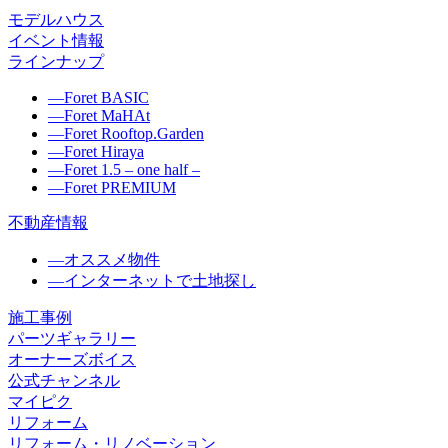
モデルハウス
イベント情報
ラインナップ
―
Foret BASIC
―
Foret MaHAt
―
Foret Rooftop.Garden
―
Foret Hiraya
―
Foret 1.5 – one half –
―
Foret PREMIUM
不動産情報
―
オススメ物件
―
インターネットで土地探し
施工事例
パーツギャラリー
オーナーズボイス
公式チャンネル
マイピク
リフォーム
リフォーム・リノベーション