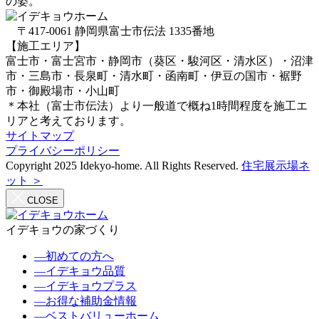
〒417-0061 静岡県富士市伝法 1335番地
【施工エリア】
富士市・富士宮市・静岡市（葵区・駿河区・清水区）・沼津
市・三島市・長泉町・清水町・函南町・伊豆の国市・裾野
市・御殿場市・小山町
＊本社（富士市伝法）より一般道で概ね1時間程度を施工エ
リアと考えております。
サイトマップ
プライバシーポリシー
Copyright 2025 Idekyo-home. All Rights Reserved.
住宅展示場ネ
ット ＞
CLOSE
イデキョウの家づくり
―
初めての方へ
―
イデキョウ品質
―
イデキョウプラス
―
お得な補助金情報
―
ベストバリューホーム