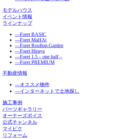
モデルハウス
イベント情報
ラインナップ
―
Foret BASIC
―
Foret MaHAt
―
Foret Rooftop.Garden
―
Foret Hiraya
―
Foret 1.5 – one half –
―
Foret PREMIUM
不動産情報
―
オススメ物件
―
インターネットで土地探し
施工事例
パーツギャラリー
オーナーズボイス
公式チャンネル
マイピク
リフォーム