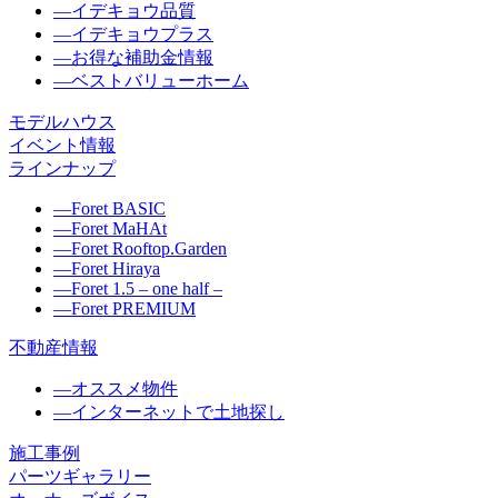
―
イデキョウ品質
―
イデキョウプラス
―
お得な補助金情報
―
ベストバリューホーム
モデルハウス
イベント情報
ラインナップ
―
Foret BASIC
―
Foret MaHAt
―
Foret Rooftop.Garden
―
Foret Hiraya
―
Foret 1.5 – one half –
―
Foret PREMIUM
不動産情報
―
オススメ物件
―
インターネットで土地探し
施工事例
パーツギャラリー