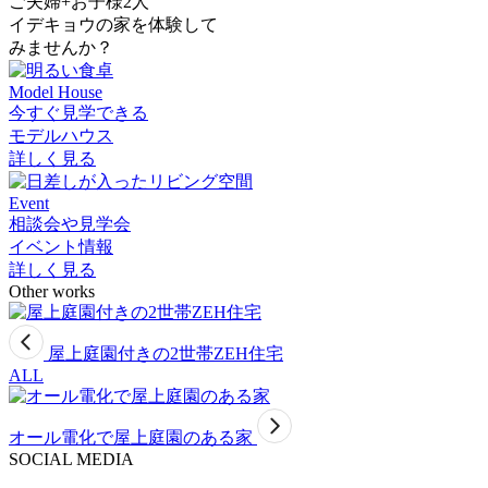
ご夫婦+お子様2人
イデキョウの家を体験して
みませんか？
Model House
今すぐ見学できる
モデルハウス
詳しく見る
Event
相談会や見学会
イベント情報
詳しく見る
Other works
屋上庭園付きの2世帯ZEH住宅
ALL
オール電化で屋上庭園のある家
SOCIAL MEDIA