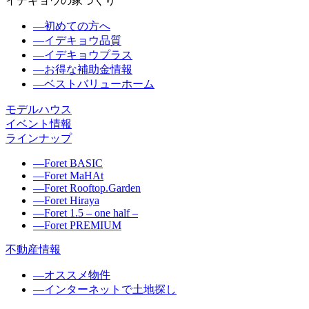
イデキョウの家づくり
―
初めての方へ
―
イデキョウ品質
―
イデキョウプラス
―
お得な補助金情報
―
ベストバリューホーム
モデルハウス
イベント情報
ラインナップ
―
Foret BASIC
―
Foret MaHAt
―
Foret Rooftop.Garden
―
Foret Hiraya
―
Foret 1.5 – one half –
―
Foret PREMIUM
不動産情報
―
オススメ物件
―
インターネットで土地探し