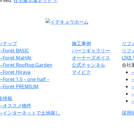
erved.
住宅展示場ネット ＞
ンナップ
施工事例
リフ
―
Foret BASIC
パーツギャラリー
リフ
―
Foret MaHAt
オーナーズボイス
LIX
―
Foret Rooftop.Garden
公式チャンネル
会社
―
Foret Hiraya
マイピク
―
Foret 1.5 – one half –
―
Foret PREMIUM
産情報
―
オススメ物件
―
インターネットで土地探し
採用