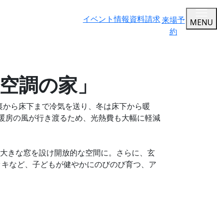
イベント情報
資料請求
来場予
MENU
約
空調の家」
根裏から床下まで冷気を送り、冬は床下から暖
暖房の風が行き渡るため、光熱費も大幅に軽減
ぐ大きな窓を設け開放的な空間に。さらに、玄
ッキなど、子どもが健やかにのびのび育つ、ア