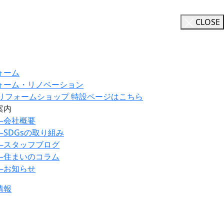
CLOSE
ォーム
ォーム・リノベーション
ILリフォームショップ 特設ページはこちら
案内
―
会社概要
―
SDGsの取り組み
―
スタッフブログ
―
住まいのコラム
―
お知らせ
情報