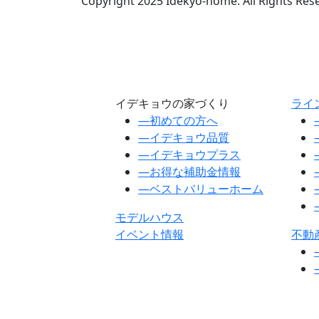
Copyright 2025 Idekyo-home. All Rights Res
イデキョウの家づくり
ライ
―
初めての方へ
―
イデキョウ品質
―
イデキョウプラス
―
お得な補助金情報
―
ベストバリューホーム
モデルハウス
イベント情報
不動