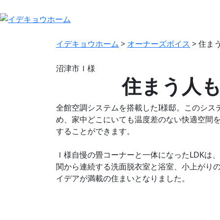
イデキョウホーム
>
オーナーズボイス
>
住ま
沼津市Ｉ様
住まう人
全館空調システムを搭載したI様邸。このシステ
め、家中どこにいても温度差のない快適空間を
することができます。
Ｉ様自慢の畳コーナーと一体になったLDKは
関から連続する洗面脱衣室と浴室、小上がりの
イデアが満載の住まいとなりました。