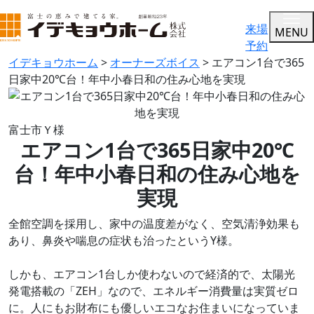
来場
MENU
予約
イデキョウホーム
>
オーナーズボイス
>
エアコン1台で365
日家中20℃台！年中小春日和の住み心地を実現
富士市Ｙ様
エアコン1台で365日家中20℃
台！年中小春日和の住み心地を
実現
全館空調を採用し、家中の温度差がなく、空気清浄効果も
あり、鼻炎や喘息の症状も治ったというY様。
しかも、エアコン1台しか使わないので経済的で、太陽光
発電搭載の「ZEH」なので、エネルギー消費量は実質ゼロ
に。人にもお財布にも優しいエコなお住まいになっていま