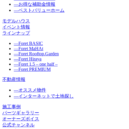
―
お得な補助金情報
―
ベストバリューホーム
モデルハウス
イベント情報
ラインナップ
―
Foret BASIC
―
Foret MaHAt
―
Foret Rooftop.Garden
―
Foret Hiraya
―
Foret 1.5 – one half –
―
Foret PREMIUM
不動産情報
―
オススメ物件
―
インターネットで土地探し
施工事例
パーツギャラリー
オーナーズボイス
公式チャンネル