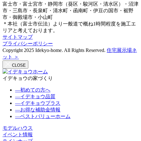
富士市・富士宮市・静岡市（葵区・駿河区・清水区）・沼津
市・三島市・長泉町・清水町・函南町・伊豆の国市・裾野
市・御殿場市・小山町
＊本社（富士市伝法）より一般道で概ね1時間程度を施工エ
リアと考えております。
サイトマップ
プライバシーポリシー
Copyright 2025 Idekyo-home. All Rights Reserved.
住宅展示場ネ
ット ＞
CLOSE
イデキョウの家づくり
―
初めての方へ
―
イデキョウ品質
―
イデキョウプラス
―
お得な補助金情報
―
ベストバリューホーム
モデルハウス
イベント情報