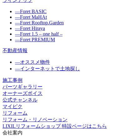
ラインナップ
―
Foret BASIC
―
Foret MaHAt
―
Foret Rooftop.Garden
―
Foret Hiraya
―
Foret 1.5 – one half –
―
Foret PREMIUM
不動産情報
―
オススメ物件
―
インターネットで土地探し
施工事例
パーツギャラリー
オーナーズボイス
公式チャンネル
マイピク
リフォーム
リフォーム・リノベーション
LIXILリフォームショップ 特設ページはこちら
会社案内