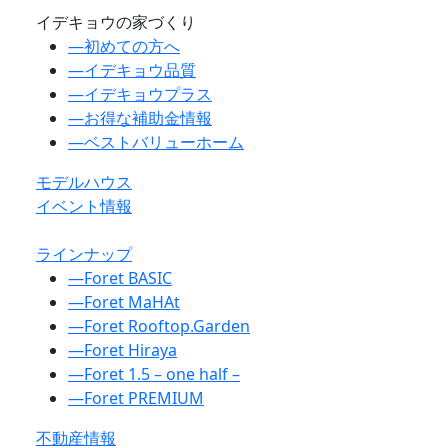
イデキョウの家づくり
―
初めての方へ
―
イデキョウ品質
―
イデキョウプラス
―
お得な補助金情報
―
ベストバリューホーム
モデルハウス
イベント情報
ラインナップ
―
Foret BASIC
―
Foret MaHAt
―
Foret Rooftop.Garden
―
Foret Hiraya
―
Foret 1.5 – one half –
―
Foret PREMIUM
不動産情報