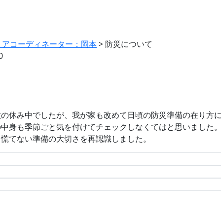
リアコーディネーター：岡本
>
防災について
0
盆の休み中でしたが、我が家も改めて日頃の防災準備の在り方
の中身も季節ごと気を付けてチェックしなくてはと思いました
も慌てない準備の大切さを再認識しました。