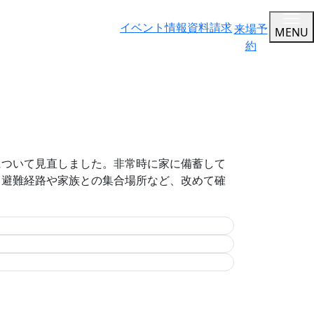
イベント情報
資料請求
来場予
MENU
約
について見直しました。非常時に家に備蓄して
。避難経路や家族との集合場所など、改めて確