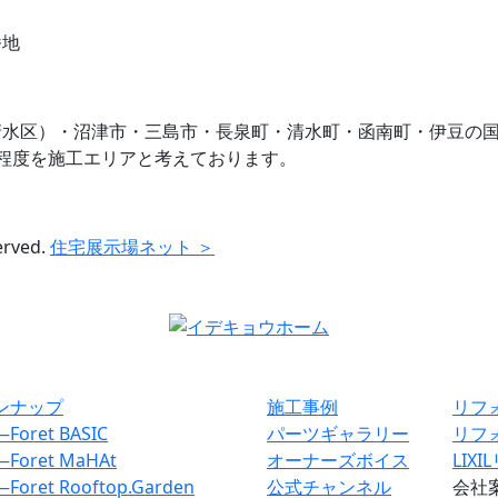
番地
清水区）・沼津市・三島市・長泉町・清水町・函南町・伊豆の
程度を施工エリアと考えております。
erved.
住宅展示場ネット ＞
ンナップ
施工事例
リフ
―
Foret BASIC
パーツギャラリー
リフ
―
Foret MaHAt
オーナーズボイス
LIX
―
Foret Rooftop.Garden
公式チャンネル
会社