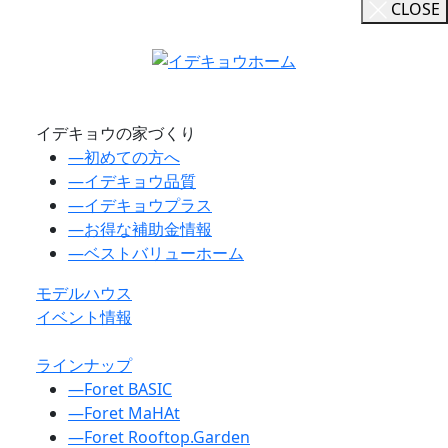
CLOSE
イデキョウの家づくり
―
初めての方へ
―
イデキョウ品質
―
イデキョウプラス
―
お得な補助金情報
―
ベストバリューホーム
モデルハウス
イベント情報
ラインナップ
―
Foret BASIC
―
Foret MaHAt
―
Foret Rooftop.Garden