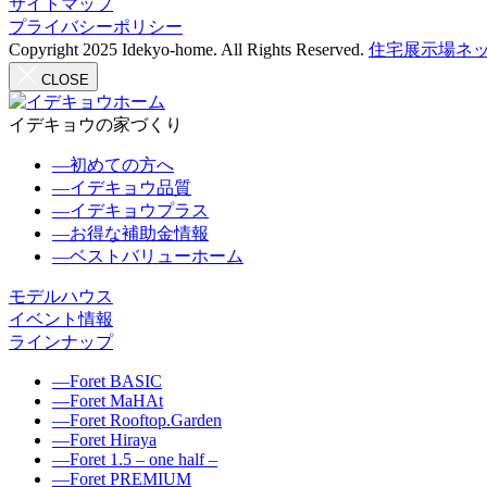
サイトマップ
プライバシーポリシー
Copyright 2025 Idekyo-home. All Rights Reserved.
住宅展示場ネッ
CLOSE
イデキョウの家づくり
―
初めての方へ
―
イデキョウ品質
―
イデキョウプラス
―
お得な補助金情報
―
ベストバリューホーム
モデルハウス
イベント情報
ラインナップ
―
Foret BASIC
―
Foret MaHAt
―
Foret Rooftop.Garden
―
Foret Hiraya
―
Foret 1.5 – one half –
―
Foret PREMIUM