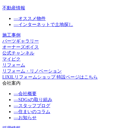
不動産情報
―
オススメ物件
―
インターネットで土地探し
施工事例
パーツギャラリー
オーナーズボイス
公式チャンネル
マイピク
リフォーム
リフォーム・リノベーション
LIXILリフォームショップ 特設ページはこちら
会社案内
―
会社概要
―
SDGsの取り組み
―
スタッフブログ
―
住まいのコラム
―
お知らせ