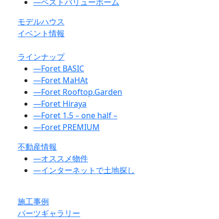
―
ベストバリューホーム
モデルハウス
イベント情報
ラインナップ
―
Foret BASIC
―
Foret MaHAt
―
Foret Rooftop.Garden
―
Foret Hiraya
―
Foret 1.5 – one half –
―
Foret PREMIUM
不動産情報
―
オススメ物件
―
インターネットで土地探し
施工事例
パーツギャラリー