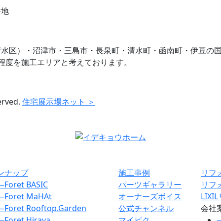
番地
清水区）・沼津市・三島市・長泉町・清水町・函南町・伊豆の
程度を施工エリアと考えております。
erved.
住宅展示場ネット ＞
ンナップ
施工事例
リフ
―
Foret BASIC
パーツギャラリー
リフ
―
Foret MaHAt
オーナーズボイス
LIX
―
Foret Rooftop.Garden
公式チャンネル
会社
―
Foret Hiraya
マイピク