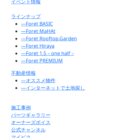
イベント情報
ラインナップ
―
Foret BASIC
―
Foret MaHAt
―
Foret Rooftop.Garden
―
Foret Hiraya
―
Foret 1.5 – one half –
―
Foret PREMIUM
不動産情報
―
オススメ物件
―
インターネットで土地探し
施工事例
パーツギャラリー
オーナーズボイス
公式チャンネル
マイピク