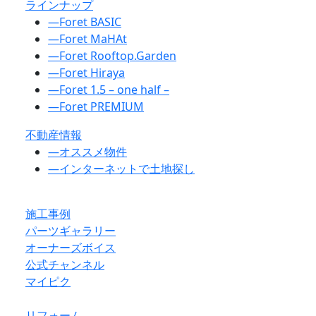
ラインナップ
―
Foret BASIC
―
Foret MaHAt
―
Foret Rooftop.Garden
―
Foret Hiraya
―
Foret 1.5 – one half –
―
Foret PREMIUM
不動産情報
―
オススメ物件
―
インターネットで土地探し
施工事例
パーツギャラリー
オーナーズボイス
公式チャンネル
マイピク
リフォーム