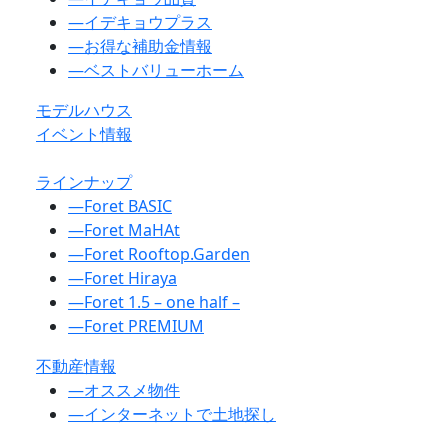
―
イデキョウプラス
―
お得な補助金情報
―
ベストバリューホーム
モデルハウス
イベント情報
ラインナップ
―
Foret BASIC
―
Foret MaHAt
―
Foret Rooftop.Garden
―
Foret Hiraya
―
Foret 1.5 – one half –
―
Foret PREMIUM
不動産情報
―
オススメ物件
―
インターネットで土地探し