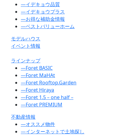
―
イデキョウ品質
―
イデキョウプラス
―
お得な補助金情報
―
ベストバリューホーム
モデルハウス
イベント情報
ラインナップ
―
Foret BASIC
―
Foret MaHAt
―
Foret Rooftop.Garden
―
Foret Hiraya
―
Foret 1.5 – one half –
―
Foret PREMIUM
不動産情報
―
オススメ物件
―
インターネットで土地探し