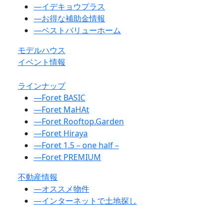
―
イデキョウプラス
―
お得な補助金情報
―
ベストバリューホーム
モデルハウス
イベント情報
ラインナップ
―
Foret BASIC
―
Foret MaHAt
―
Foret Rooftop.Garden
―
Foret Hiraya
―
Foret 1.5 – one half –
―
Foret PREMIUM
不動産情報
―
オススメ物件
―
インターネットで土地探し