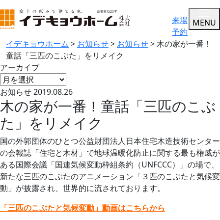
来場
MENU
予約
イデキョウホーム
>
お知らせ
>
お知らせ
>
木の家が一番！
童話「三匹のこぶた」をリメイク
アーカイブ
お知らせ
2019.08.26
木の家が一番！童話「三匹のこぶ
た」をリメイク
国の外郭団体のひとつ公益財団法人日本住宅木造技術センター
の会報誌「住宅と木材」で地球温暖化防止に関する最も権威が
ある国際会議「国連気候変動枠組条約（UNFCCC）」の場で、
新たな三匹のこぶたのアニメーション「３匹のこぶたと気候変
動」が披露され、世界的に流されております。
「三匹のこぶたと気候変動」動画はこちらから