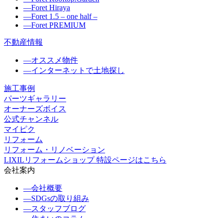
―
Foret Hiraya
―
Foret 1.5 – one half –
―
Foret PREMIUM
不動産情報
―
オススメ物件
―
インターネットで土地探し
施工事例
パーツギャラリー
オーナーズボイス
公式チャンネル
マイピク
リフォーム
リフォーム・リノベーション
LIXILリフォームショップ 特設ページはこちら
会社案内
―
会社概要
―
SDGsの取り組み
―
スタッフブログ