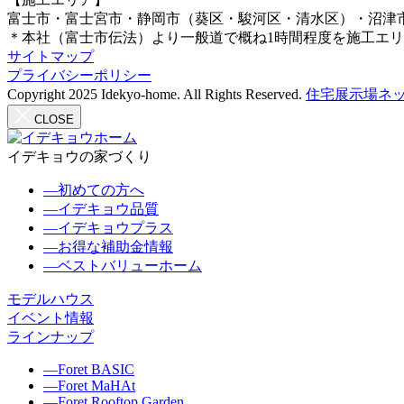
富士市・富士宮市・静岡市（葵区・駿河区・清水区）・沼津
＊本社（富士市伝法）より一般道で概ね1時間程度を施工エ
サイトマップ
プライバシーポリシー
Copyright 2025 Idekyo-home. All Rights Reserved.
住宅展示場ネッ
CLOSE
イデキョウの家づくり
―
初めての方へ
―
イデキョウ品質
―
イデキョウプラス
―
お得な補助金情報
―
ベストバリューホーム
モデルハウス
イベント情報
ラインナップ
―
Foret BASIC
―
Foret MaHAt
―
Foret Rooftop.Garden