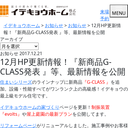
来場
MENU
予約
イデキョウホーム
>
お知らせ
>
お知らせ
>
12月HP更新情
報！『新商品G-CLASS発表 』等、最新情報を公開
アーカイブ
お知らせ
2017.12.21
12月HP更新情報！『新商品G-
CLASS発表 』等、最新情報を公開
住まいシリーズ
のラインナップに新商品
『G-CLASS 』
を追
加。設備・性能すべてがワンランク上の高級感！イデキョウの
最上級モデル住宅です。
イデキョウホームの家づくり
ページを更新！
制振装置
『evolts』
や
屋上庭園の最新プラン
を公開してます。
リフォームページ
がリニューアルしました。施工事例やお客様