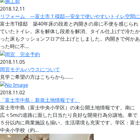
2018.12.11
リフォーム —富士市Ｔ様邸—安全で使いやすいトイレ空間に
富士市T様邸 築40年床の段差と内開きの扉に不便を感じられ
ていたトイレ。床を解体し段差を解消、タイル仕上げで冷たか
った床もクッションフロア仕上げとしました。内開きで何かあ
った時に不...
2018.11.05
岡宮モデルハウスについて
見学ご希望の方はこちらから…...
2018.11.02
「富士市中島」新規土地情報です。
富士市中島（富士中央小学区）の未公開土地情報です。南に
広々5mの道路に面した日当たり良好な開発行為分譲地。車で
５分以内に商業施設も揃い、生活環境も充実です。学区：富士
中央小学校（約...