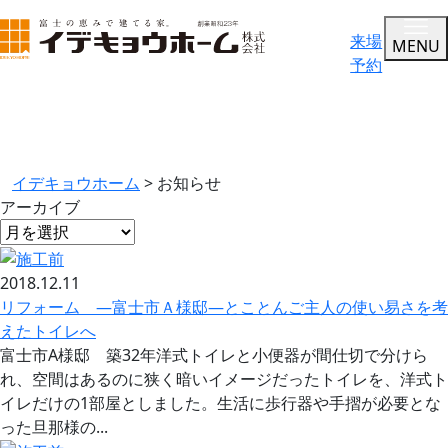
来場
MENU
予約
お知らせ
イデキョウホーム
>
お知らせ
アーカイブ
2018.12.11
リフォーム —富士市Ａ様邸—とことんご主人の使い易さを考
えたトイレへ
富士市A様邸 築32年洋式トイレと小便器が間仕切で分けら
れ、空間はあるのに狭く暗いイメージだったトイレを、洋式ト
イレだけの1部屋としました。生活に歩行器や手摺が必要とな
った旦那様の...