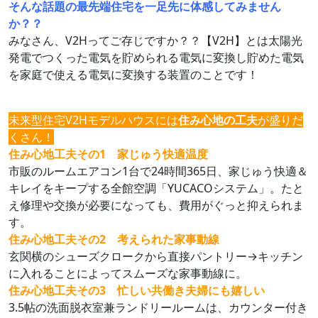
そんな話題の最先端住宅を一足先に体感してみません
か？？
みなさん、V2Hってご存じですか？？【V2H】とは太陽光
発電でつくった電気を貯められる電気に変換し貯めた電気
を家庭で使える電気に変換する装置のことです！
未来型住宅V2Hモデルハウスには
住み心地の工夫
が盛りだ
くさん！
住み心地工夫その1 家じゅう快適温度
市販のルームエアコン1台で24時間365日、家じゅう快適＆
キレイをキープする全館空調「YUCACOシステム」。たと
え修理や交換が必要になっても、費用がぐっと抑えられま
す。
住み心地工夫その2 考えられた家事動線
玄関横のシューズクロークから直接パントリー→キッチン
に入れることによってスムーズな家事動線に。
住み心地工夫その3 忙しい共働き夫婦にも嬉しい
3.5帖の洗面脱衣室兼ランドリールームは、カウンター付き