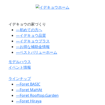
イデキョウの家づくり
―
初めての方へ
―
イデキョウ品質
―
イデキョウプラス
―
お得な補助金情報
―
ベストバリューホーム
モデルハウス
イベント情報
ラインナップ
―
Foret BASIC
―
Foret MaHAt
―
Foret Rooftop.Garden
―
Foret Hiraya