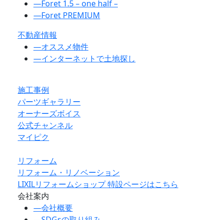
―
Foret 1.5 – one half –
―
Foret PREMIUM
不動産情報
―
オススメ物件
―
インターネットで土地探し
施工事例
パーツギャラリー
オーナーズボイス
公式チャンネル
マイピク
リフォーム
リフォーム・リノベーション
LIXILリフォームショップ 特設ページはこちら
会社案内
―
会社概要
―
SDGsの取り組み