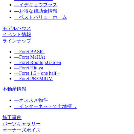
―
イデキョウプラス
―
お得な補助金情報
―
ベストバリューホーム
モデルハウス
イベント情報
ラインナップ
―
Foret BASIC
―
Foret MaHAt
―
Foret Rooftop.Garden
―
Foret Hiraya
―
Foret 1.5 – one half –
―
Foret PREMIUM
不動産情報
―
オススメ物件
―
インターネットで土地探し
施工事例
パーツギャラリー
オーナーズボイス