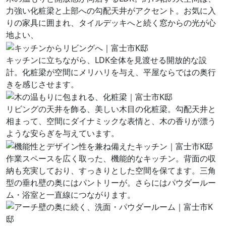
力強い化粧梁と上部への勾配天井がアクセント。お気に入
りの家具に囲まれ、タイルデッキへと続く窓からの光が心
地よい、
キッチンに立ちながら、LDK全体を見渡せる開放的な設
計。化粧梁が空間にメリハリを与え、平屋ならではの奥行
きを感じさせます。
リビングの天井を飾る、美しい木目の化粧梁。勾配天井と
相まって、空間にダイナミックな表情と、木の香りが漂う
ような安らぎを与えています。
作業スペースを広く取った、機能的なキッチン。背面の収
納も充実しており、すっきりとした空間を保てます。三角
型の垂れ壁の奥にはパントリーが。さらにはパウダールー
ム・浴室と一直線につながります。