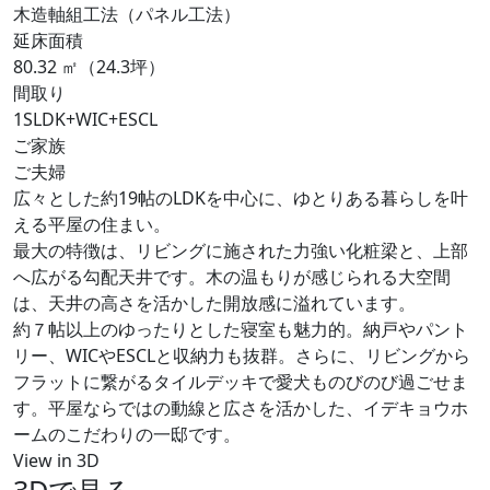
木造軸組工法（パネル工法）
延床面積
80.32 ㎡（24.3坪）
間取り
1SLDK+WIC+ESCL
ご家族
ご夫婦
広々とした約19帖のLDKを中心に、ゆとりある暮らしを叶
える平屋の住まい。
最大の特徴は、リビングに施された力強い化粧梁と、上部
へ広がる勾配天井です。木の温もりが感じられる大空間
は、天井の高さを活かした開放感に溢れています。
約７帖以上のゆったりとした寝室も魅力的。納戸やパント
リー、WICやESCLと収納力も抜群。さらに、リビングから
フラットに繋がるタイルデッキで愛犬ものびのび過ごせま
す。平屋ならではの動線と広さを活かした、イデキョウホ
ームのこだわりの一邸です。
View in 3D