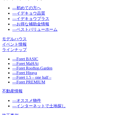
―
初めての方へ
―
イデキョウ品質
―
イデキョウプラス
―
お得な補助金情報
―
ベストバリューホーム
モデルハウス
イベント情報
ラインナップ
―
Foret BASIC
―
Foret MaHAt
―
Foret Rooftop.Garden
―
Foret Hiraya
―
Foret 1.5 – one half –
―
Foret PREMIUM
不動産情報
―
オススメ物件
―
インターネットで土地探し