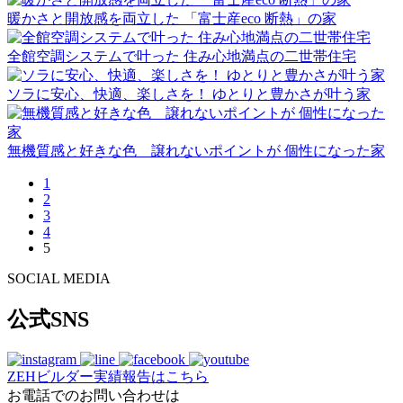
暖かさと開放感を両立した 「富士産eco 断熱」の家
全館空調システムで叶った 住み心地満点の二世帯住宅
ソラに安心、快適、楽しさを！ ゆとりと豊かさが叶う家
無機質感と好きな色 譲れないポイントが 個性になった家
1
2
3
4
5
SOCIAL MEDIA
公式SNS
ZEHビルダー
実績報告はこちら
お電話でのお問い合わせは