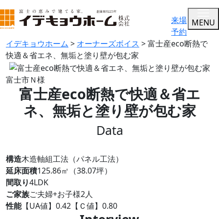
来場
MENU
予約
イデキョウホーム
>
オーナーズボイス
>
富士産eco断熱で
快適＆省エネ、無垢と塗り壁が包む家
富士市Ｎ様
富士産eco断熱で快適＆省エ
ネ、無垢と塗り壁が包む家
Data
構造
木造軸組工法（パネル工法）
延床面積
125.86㎡（38.07坪）
間取り
4LDK
ご家族
ご夫婦+お子様2人
性能
【UA値】0.42【Ｃ値】0.80
Interview