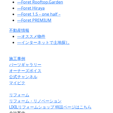
―
Foret Rooftop.Garden
―
Foret Hiraya
―
Foret 1.5 – one half –
―
Foret PREMIUM
不動産情報
―
オススメ物件
―
インターネットで土地探し
施工事例
パーツギャラリー
オーナーズボイス
公式チャンネル
マイピク
リフォーム
リフォーム・リノベーション
LIXILリフォームショップ 特設ページはこちら
会社案内