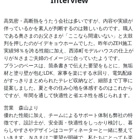
高気密・高断熱をうたう会社は多いですが、内容や実績が
伴っているかを素人が判断するのは難しいものです。職人
である奥さまのお父さまが「ここなら間違いない」と太鼓
判を押したのがイデキョウホームでした。昨年のZEH施工
実績98％を誇る性能に加え、西添町モデルハウスの仕上が
りがＮさまご夫婦のイメージに合っていたようです。
プランのベースは、箇条書きで伝えた要望をもとに、無垢
材と塗り壁が包むLDK、家事を楽にする水回り、電気配線
がすっきりまとめられたテレビ収納など、細部まで丁寧に
提案しました。夏と冬の住み心地を体感するのはこれから
ですが、年間を通して快適性と省エネ性を感じられます。
営業 森山より
優れた性能に加え、チームによるサポート体制も弊社の特
徴です。設計士が、安全面・快適性をしっかり検討し、暮
らしやすさやデザインはコーディネーターと一緒に整えて
いきます。Ｎさまはご要望が明確で、私たちにとっても楽