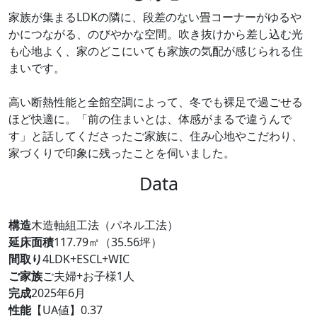
家族が集まるLDKの隣に、段差のない畳コーナーがゆるや
かにつながる、のびやかな空間。吹き抜けから差し込む光
も心地よく、家のどこにいても家族の気配が感じられる住
まいです。
高い断熱性能と全館空調によって、冬でも裸足で過ごせる
ほど快適に。「前の住まいとは、体感がまるで違うんで
す」と話してくださったご家族に、住み心地やこだわり、
家づくりで印象に残ったことを伺いました。
Data
構造
木造軸組工法（パネル工法）
延床面積
117.79㎡（35.56坪）
間取り
4LDK+ESCL+WIC
ご家族
ご夫婦+お子様1人
完成
2025年6月
性能
【UA値】0.37