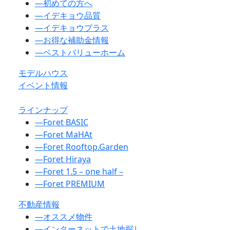
―
初めての方へ
―
イデキョウ品質
―
イデキョウプラス
―
お得な補助金情報
―
ベストバリューホーム
モデルハウス
イベント情報
ラインナップ
―
Foret BASIC
―
Foret MaHAt
―
Foret Rooftop.Garden
―
Foret Hiraya
―
Foret 1.5 – one half –
―
Foret PREMIUM
不動産情報
―
オススメ物件
―
インターネットで土地探し