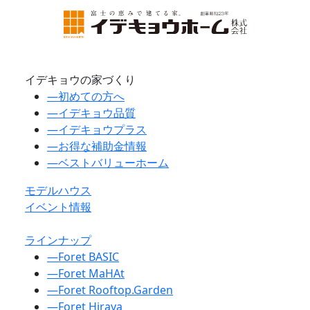
イデキョウの家づくり
―
初めての方へ
―
イデキョウ品質
―
イデキョウプラス
―
お得な補助金情報
―
ベストバリューホーム
モデルハウス
イベント情報
ラインナップ
―
Foret BASIC
―
Foret MaHAt
―
Foret Rooftop.Garden
―
Foret Hiraya