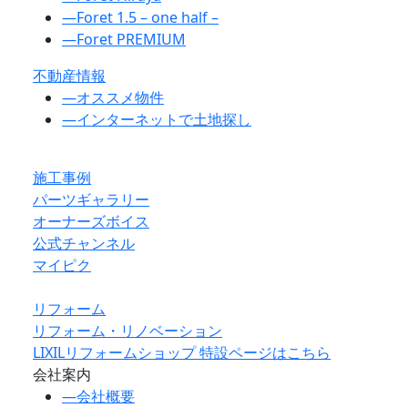
―
Foret 1.5 – one half –
―
Foret PREMIUM
不動産情報
―
オススメ物件
―
インターネットで土地探し
施工事例
パーツギャラリー
オーナーズボイス
公式チャンネル
マイピク
リフォーム
リフォーム・リノベーション
LIXILリフォームショップ 特設ページはこちら
会社案内
―
会社概要