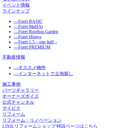
イベント情報
ラインナップ
―
Foret BASIC
―
Foret MaHAt
―
Foret Rooftop.Garden
―
Foret Hiraya
―
Foret 1.5 – one half –
―
Foret PREMIUM
不動産情報
―
オススメ物件
―
インターネットで土地探し
施工事例
パーツギャラリー
オーナーズボイス
公式チャンネル
マイピク
リフォーム
リフォーム・リノベーション
LIXILリフォームショップ 特設ページはこちら