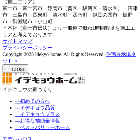
【施工エリア】
富士市・富士宮市・静岡市（葵区・駿河区・清水区）・沼津
市・三島市・長泉町・清水町・函南町・伊豆の国市・裾野
市・御殿場市・小山町
＊本社（富士市伝法）より一般道で概ね1時間程度を施工エ
リアと考えております。
サイトマップ
プライバシーポリシー
Copyright 2025 Idekyo-home. All Rights Reserved.
住宅展示場ネ
ット ＞
CLOSE
イデキョウの家づくり
―
初めての方へ
―
イデキョウ品質
―
イデキョウプラス
―
お得な補助金情報
―
ベストバリューホーム
モデルハウス