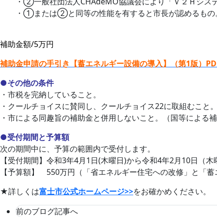
・②一般社団法人CHAdeMO協議会により「Ｖ２Ｈシス
・①または②と同等の性能を有すると市長が認めるもの
補助金額/5万円
補助金申請の手引き【蓄エネルギー設備の導入】（第1版）PD
●その他の条件
・市税を完納していること。
・クールチョイスに賛同し、クールチョイス22に取組むこと
・市による同趣旨の補助金と併用しないこと。（国等による補
●受付期間と予算額
次の期間中に、予算の範囲内で受付します。
【受付期間】令和3年4月1日(木曜日)から令和4年2月10日（
【予算額】 550万円（「省エネルギー住宅への改修」と「
★詳しくは
富士市公式ホームページ>>
をお確かめください。
前のブログ記事へ