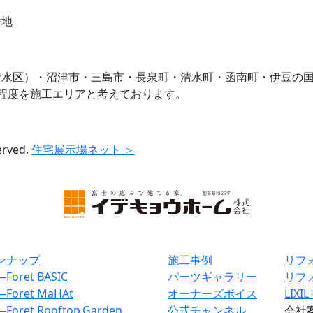
番地
清水区）・沼津市・三島市・長泉町・清水町・函南町・伊豆の
程度を施工エリアと考えております。
erved.
住宅展示場ネット ＞
ンナップ
施工事例
リフ
―
Foret BASIC
パーツギャラリー
リフ
―
Foret MaHAt
オーナーズボイス
LIX
―
Foret Rooftop.Garden
公式チャンネル
会社