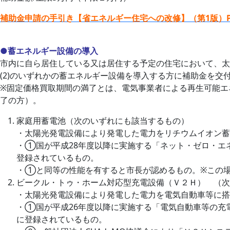
補助金申請の手引き【省エネルギー住宅への改修】（第1版）P
●蓄エネルギー設備の導入
市内に自ら居住している又は居住する予定の住宅において、太
(2)のいずれかの蓄エネルギー設備を導入する方に補助金を交
※固定価格買取期間の満了とは、電気事業者による再生可能エネ
了の方）。
家庭用蓄電池（次のいずれにも該当するもの）
・太陽光発電設備により発電した電力をリチウムイオン蓄
・①国が平成28年度以降に実施する「ネット・ゼロ・エ
登録されているもの。
・①と同等の性能を有すると市長が認めるもの。※この
ビークル・トゥ・ホーム対応型充電設備（Ｖ２Ｈ） （次
・太陽光発電設備により発電した電力を電気自動車等に搭
・①国が平成26年度以降に実施する「電気自動車等の充
に登録されているもの。