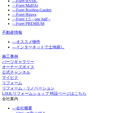
―
Foret BASIC
―
Foret MaHAt
―
Foret Rooftop.Garden
―
Foret Hiraya
―
Foret 1.5 – one half –
―
Foret PREMIUM
不動産情報
―
オススメ物件
―
インターネットで土地探し
施工事例
パーツギャラリー
オーナーズボイス
公式チャンネル
マイピク
リフォーム
リフォーム・リノベーション
LIXILリフォームショップ 特設ページはこちら
会社案内
―
会社概要