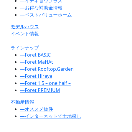
―
イデキョウプラス
―
お得な補助金情報
―
ベストバリューホーム
モデルハウス
イベント情報
ラインナップ
―
Foret BASIC
―
Foret MaHAt
―
Foret Rooftop.Garden
―
Foret Hiraya
―
Foret 1.5 – one half –
―
Foret PREMIUM
不動産情報
―
オススメ物件
―
インターネットで土地探し