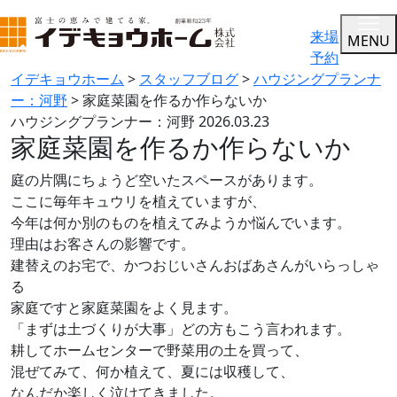
来場
MENU
予約
イデキョウホーム
>
スタッフブログ
>
ハウジングプランナ
ー：河野
>
家庭菜園を作るか作らないか
ハウジングプランナー：河野
2026.03.23
家庭菜園を作るか作らないか
庭の片隅にちょうど空いたスペースがあります。
ここに毎年キュウリを植えていますが、
今年は何か別のものを植えてみようか悩んでいます。
理由はお客さんの影響です。
建替えのお宅で、かつおじいさんおばあさんがいらっしゃ
る
家庭ですと家庭菜園をよく見ます。
「まずは土づくりが大事」どの方もこう言われます。
耕してホームセンターで野菜用の土を買って、
混ぜてみて、何か植えて、夏には収穫して、
なんだか楽しく泣けてきました。