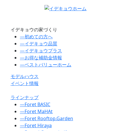
イデキョウの家づくり
―
初めての方へ
―
イデキョウ品質
―
イデキョウプラス
―
お得な補助金情報
―
ベストバリューホーム
モデルハウス
イベント情報
ラインナップ
―
Foret BASIC
―
Foret MaHAt
―
Foret Rooftop.Garden
―
Foret Hiraya