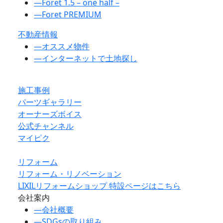
―
Foret 1.5 – one half –
―
Foret PREMIUM
不動産情報
―
オススメ物件
―
インターネットで土地探し
施工事例
パーツギャラリー
オーナーズボイス
公式チャンネル
マイピク
リフォーム
リフォーム・リノベーション
LIXILリフォームショップ 特設ページはこちら
会社案内
―
会社概要
―
SDGsの取り組み