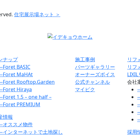
erved.
住宅展示場ネット ＞
ンナップ
施工事例
リフ
―
Foret BASIC
パーツギャラリー
リフ
―
Foret MaHAt
オーナーズボイス
LIX
―
Foret Rooftop.Garden
公式チャンネル
会社
―
Foret Hiraya
マイピク
―
Foret 1.5 – one half –
―
Foret PREMIUM
産情報
―
オススメ物件
―
インターネットで土地探し
採用