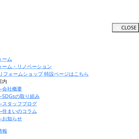
CLOSE
ォーム
ォーム・リノベーション
ILリフォームショップ 特設ページはこちら
案内
―
会社概要
―
SDGsの取り組み
―
スタッフブログ
―
住まいのコラム
―
お知らせ
情報