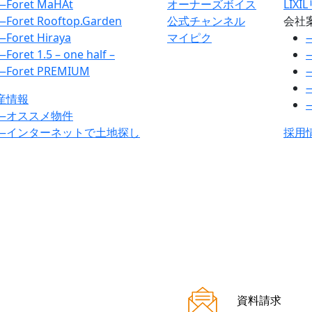
―
Foret MaHAt
オーナーズボイス
LIX
―
Foret Rooftop.Garden
公式チャンネル
会社
―
Foret Hiraya
マイピク
―
Foret 1.5 – one half –
―
Foret PREMIUM
産情報
―
オススメ物件
―
インターネットで土地探し
採用
資料請求