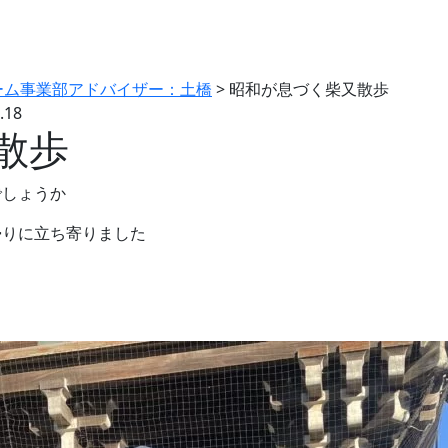
ーム事業部アドバイザー：土橋
>
昭和が息づく柴又散歩
.18
散歩
でしょうか
帰りに立ち寄りました