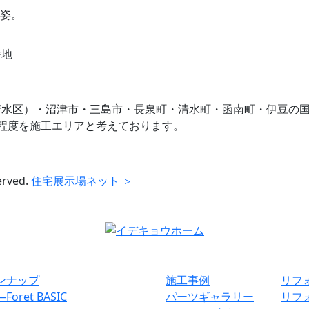
番地
清水区）・沼津市・三島市・長泉町・清水町・函南町・伊豆の
程度を施工エリアと考えております。
erved.
住宅展示場ネット ＞
ンナップ
施工事例
リフ
―
Foret BASIC
パーツギャラリー
リフ