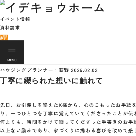
イベント情報
資料請求
来場
イデキョウホーム
>
スタッフブログ
>
ハウジングプラ
予約
MENU
ハウジングプランナー：荻野
2026.02.02
丁寧に綴られた想いに触れて
先日、お引渡しを終えたK様から、心のこもったお手紙
り、一つひとつを丁寧に覚えていてくださったことが伝
何よりも、時間をかけて綴ってくださった手書きのお手
以上ない励みであり、家づくりに携わる喜びを改めて感