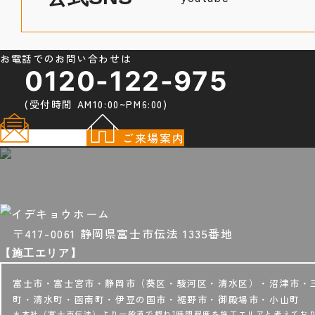
お電話でのお問い合わせは
0120-122-975
(受付時間 AM10:00~PM6:00)
資料請求
ご来場案内
〒417-0061 静岡県富士市伝法 1335番地
【施工エリア】
富士市・富士宮市・静岡市（葵区・駿河区・清水区）・沼津市・
町・清水町・函南町・伊豆の国市・裾野市・御殿場市・小山町
＊本社（富士市伝法）より一般道で概ね1時間程度を施工エリアと考えてお