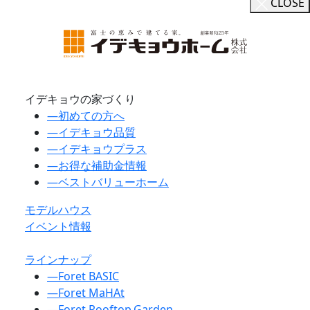
CLOSE
イデキョウの家づくり
―
初めての方へ
―
イデキョウ品質
―
イデキョウプラス
―
お得な補助金情報
―
ベストバリューホーム
モデルハウス
イベント情報
ラインナップ
―
Foret BASIC
―
Foret MaHAt
―
Foret Rooftop.Garden