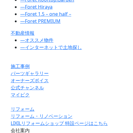
―
Foret Hiraya
―
Foret 1.5 – one half –
―
Foret PREMIUM
不動産情報
―
オススメ物件
―
インターネットで土地探し
施工事例
パーツギャラリー
オーナーズボイス
公式チャンネル
マイピク
リフォーム
リフォーム・リノベーション
LIXILリフォームショップ 特設ページはこちら
会社案内