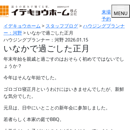
来場
MENU
予約
イデキョウホーム
>
スタッフブログ
>
ハウジングプランナ
ー：河野
>
いなかで過ごした正月
ハウジングプランナー：河野
2026.01.15
いなかで過ごした正月
年末年始を親戚と過ごすのはおそらく初めてではないでし
ょうか？
今年はそんな年始でした。
ゴロゴロ寝正月というわけにはいきませんでしたが、新鮮
な気分でした。
元旦は、日中にいとことの新年会に参加しました。
若者らしく本家の庭でBBQ。