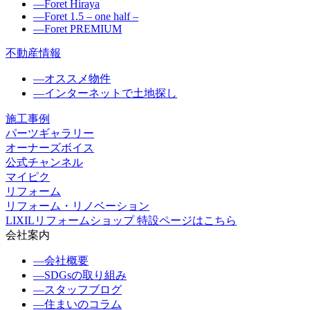
―
Foret Hiraya
―
Foret 1.5 – one half –
―
Foret PREMIUM
不動産情報
―
オススメ物件
―
インターネットで土地探し
施工事例
パーツギャラリー
オーナーズボイス
公式チャンネル
マイピク
リフォーム
リフォーム・リノベーション
LIXILリフォームショップ 特設ページはこちら
会社案内
―
会社概要
―
SDGsの取り組み
―
スタッフブログ
―
住まいのコラム