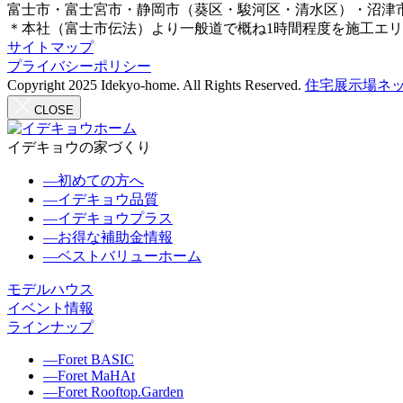
富士市・富士宮市・静岡市（葵区・駿河区・清水区）・沼津
＊本社（富士市伝法）より一般道で概ね1時間程度を施工エ
サイトマップ
プライバシーポリシー
Copyright 2025 Idekyo-home. All Rights Reserved.
住宅展示場ネッ
CLOSE
イデキョウの家づくり
―
初めての方へ
―
イデキョウ品質
―
イデキョウプラス
―
お得な補助金情報
―
ベストバリューホーム
モデルハウス
イベント情報
ラインナップ
―
Foret BASIC
―
Foret MaHAt
―
Foret Rooftop.Garden