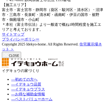
【施工エリア】
富士市・富士宮市・静岡市（葵区・駿河区・清水区）・沼津
市・三島市・長泉町・清水町・函南町・伊豆の国市・裾野
市・御殿場市・小山町
＊本社（富士市伝法）より一般道で概ね1時間程度を施工エ
リアと考えております。
サイトマップ
プライバシーポリシー
Copyright 2025 Idekyo-home. All Rights Reserved.
住宅展示場ネ
ット ＞
CLOSE
イデキョウの家づくり
―
初めての方へ
―
イデキョウ品質
―
イデキョウプラス
―
お得な補助金情報
―
ベストバリューホーム