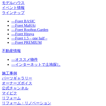
モデルハウス
イベント情報
ラインナップ
―
Foret BASIC
―
Foret MaHAt
―
Foret Rooftop.Garden
―
Foret Hiraya
―
Foret 1.5 – one half –
―
Foret PREMIUM
不動産情報
―
オススメ物件
―
インターネットで土地探し
施工事例
パーツギャラリー
オーナーズボイス
公式チャンネル
マイピク
リフォーム
リフォーム・リノベーション