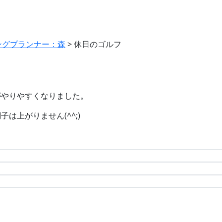
ングプランナー：森
>
休日のゴルフ
がやりやすくなりました。
は上がりません(^^;)