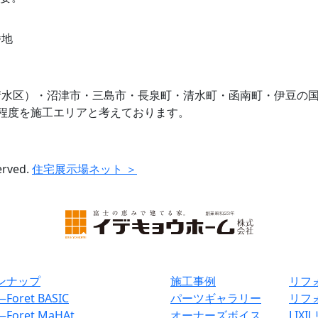
番地
清水区）・沼津市・三島市・長泉町・清水町・函南町・伊豆の
程度を施工エリアと考えております。
erved.
住宅展示場ネット ＞
ンナップ
施工事例
リフ
―
Foret BASIC
パーツギャラリー
リフ
―
Foret MaHAt
オーナーズボイス
LIX