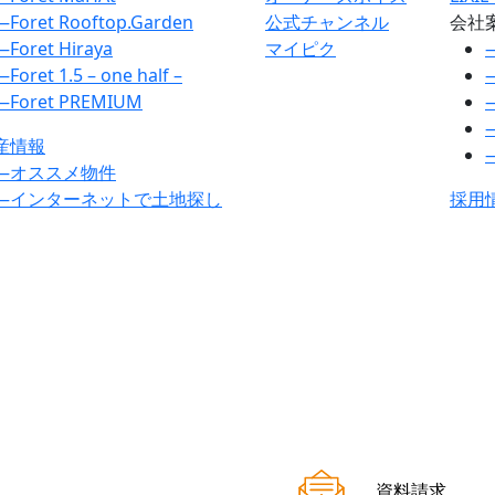
―
Foret Rooftop.Garden
公式チャンネル
会社
―
Foret Hiraya
マイピク
―
Foret 1.5 – one half –
―
Foret PREMIUM
産情報
―
オススメ物件
―
インターネットで土地探し
採用
資料請求