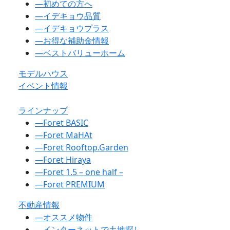
―
初めての方へ
―
イデキョウ品質
―
イデキョウプラス
―
お得な補助金情報
―
ベストバリューホーム
モデルハウス
イベント情報
ラインナップ
―
Foret BASIC
―
Foret MaHAt
―
Foret Rooftop.Garden
―
Foret Hiraya
―
Foret 1.5 – one half –
―
Foret PREMIUM
不動産情報
―
オススメ物件
―
インターネットで土地探し