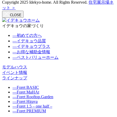
Copyright 2025 Idekyo-home. All Rights Reserved.
住宅展示場ネ
ット ＞
CLOSE
イデキョウの家づくり
―
初めての方へ
―
イデキョウ品質
―
イデキョウプラス
―
お得な補助金情報
―
ベストバリューホーム
モデルハウス
イベント情報
ラインナップ
―
Foret BASIC
―
Foret MaHAt
―
Foret Rooftop.Garden
―
Foret Hiraya
―
Foret 1.5 – one half –
―
Foret PREMIUM