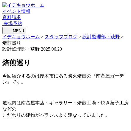
イベント情報
資料請求
来場予約
MENU
イデキョウホーム
>
スタッフブログ
>
設計監理部：荻野
>
焙煎巡り
設計監理部：荻野
2025.06.20
焙煎巡り
今回紹介するのは厚木市にある炭火焙煎の『南蛮屋ガーデ
ン』です。
敷地内は南蛮屋本店・ギャラリー・焙煎工場・焼き菓子工房
などの
こだわりの建物がバランスよく連なっていました。