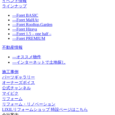
イベント情報
ラインナップ
―
Foret BASIC
―
Foret MaHAt
―
Foret Rooftop.Garden
―
Foret Hiraya
―
Foret 1.5 – one half –
―
Foret PREMIUM
不動産情報
―
オススメ物件
―
インターネットで土地探し
施工事例
パーツギャラリー
オーナーズボイス
公式チャンネル
マイピク
リフォーム
リフォーム・リノベーション
LIXILリフォームショップ 特設ページはこちら
会社案内