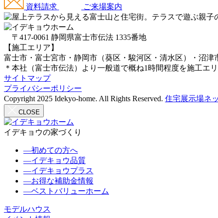
資料請求
ご来場案内
〒417-0061 静岡県富士市伝法 1335番地
【施工エリア】
富士市・富士宮市・静岡市（葵区・駿河区・清水区）・沼津
＊本社（富士市伝法）より一般道で概ね1時間程度を施工エ
サイトマップ
プライバシーポリシー
Copyright 2025 Idekyo-home. All Rights Reserved.
住宅展示場ネッ
CLOSE
イデキョウの家づくり
―
初めての方へ
―
イデキョウ品質
―
イデキョウプラス
―
お得な補助金情報
―
ベストバリューホーム
モデルハウス