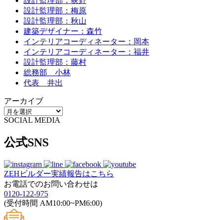
設計監理部：荻野
設計監理部：梅原
設計監理部：秋山
建築デザイナー：森竹
インテリアコーディネーター：岡本
インテリアコーディネーター：福井
設計監理部：藤村
総務部 小林
代表 井出
アーカイブ
SOCIAL MEDIA
公式SNS
ZEHビルダー
実績報告はこちら
お電話でのお問い合わせは
0120-122-975
(受付時間 AM10:00~PM6:00)