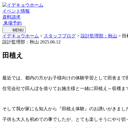
イベント情報
資料請求
来場予約
MENU
イデキョウホーム
>
スタッフブログ
>
設計監理部：秋山
>
田
設計監理部：秋山
2025.06.12
田植え
最近では、都内の方がお子様向けの体験学習として田舎まで
住宅会社で田んぼを借りてお施主様と一緒に田植え～収穫ま
そして我が家にも知人から『田植え体験』のお誘いがきまし
子供も大人も初めての事でしたが、とても楽しそうにやり切