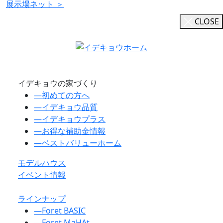
展示場ネット ＞
CLOSE
イデキョウの家づくり
―
初めての方へ
―
イデキョウ品質
―
イデキョウプラス
―
お得な補助金情報
―
ベストバリューホーム
モデルハウス
イベント情報
ラインナップ
―
Foret BASIC
―
Foret MaHAt