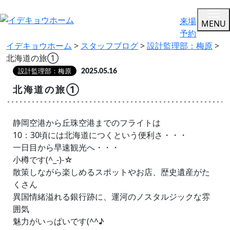
来場
MENU
予約
イデキョウホーム
>
スタッフブログ
>
設計監理部：梅原
>
北海道の旅①
設計監理部：梅原
2025.05.16
北海道の旅①
静岡空港から丘珠空港までのフライトは
10：30頃には北海道につくという便利さ・・・
一日目から早速観光へ・・・
小樽です(^_-)-☆
散策しながら楽しめるスポットやお店、歴史遺産がた
くさん
異国情緒溢れる銀行跡に、運河のノスタルジックな雰
囲気
魅力がいっぱいです(^^♪